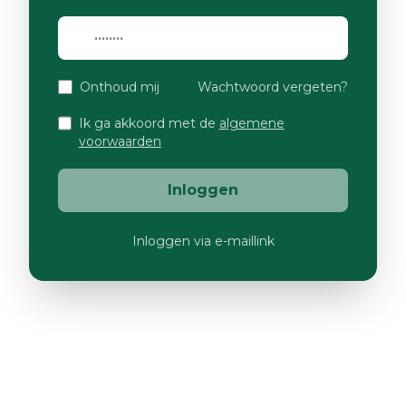
Onthoud mij
Wachtwoord vergeten?
Ik ga akkoord met de
algemene
voorwaarden
Inloggen
Inloggen via e-maillink