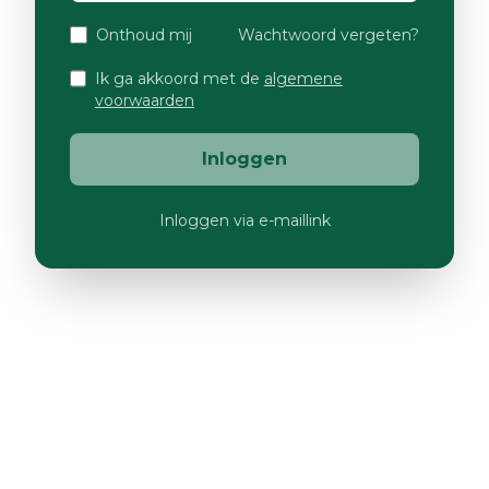
Onthoud mij
Wachtwoord vergeten?
Ik ga akkoord met de
algemene
voorwaarden
Inloggen
Inloggen via e-maillink