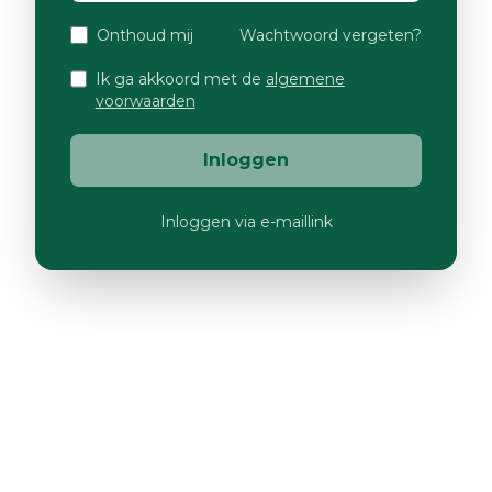
Onthoud mij
Wachtwoord vergeten?
Ik ga akkoord met de
algemene
voorwaarden
Inloggen
Inloggen via e-maillink