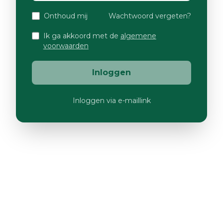
Onthoud mij
Wachtwoord vergeten?
Ik ga akkoord met de
algemene
voorwaarden
Inloggen
Inloggen via e-maillink