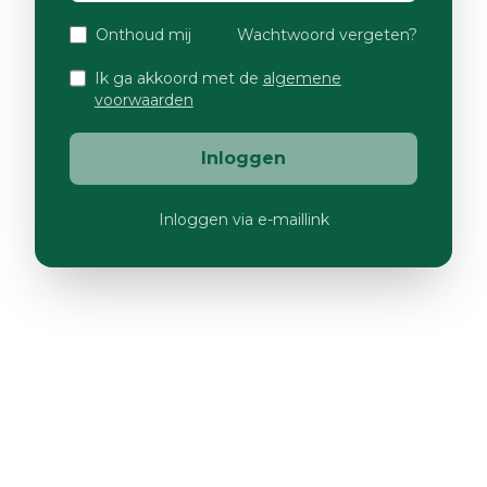
Onthoud mij
Wachtwoord vergeten?
Ik ga akkoord met de
algemene
voorwaarden
Inloggen
Inloggen via e-maillink