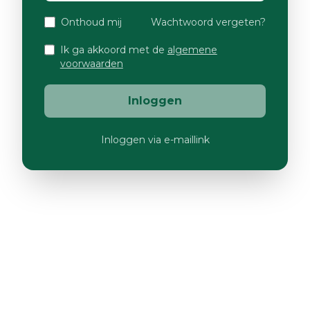
Onthoud mij
Wachtwoord vergeten?
Ik ga akkoord met de
algemene
voorwaarden
Inloggen
Inloggen via e-maillink