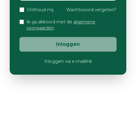
Onthoud mij
Wachtwoord vergeten?
Ik ga akkoord met de
algemene
voorwaarden
Inloggen
Inloggen via e-maillink