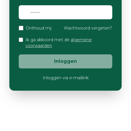
Onthoud mij
Wachtwoord vergeten?
Ik ga akkoord met de
algemene
voorwaarden
Inloggen
Inloggen via e-maillink