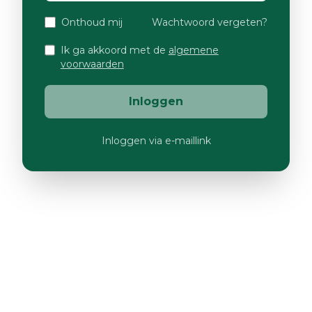
Onthoud mij
Wachtwoord vergeten?
Ik ga akkoord met de
algemene
voorwaarden
Inloggen
Inloggen via e-maillink