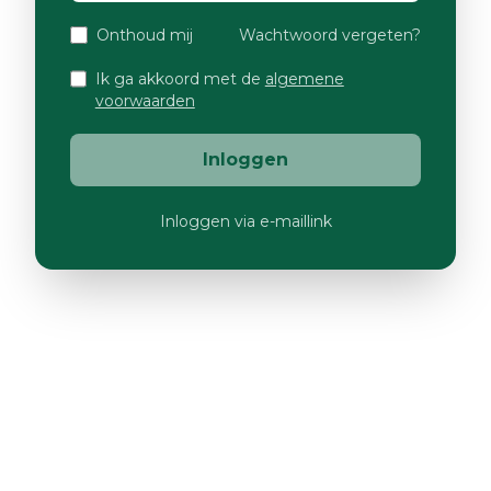
Onthoud mij
Wachtwoord vergeten?
Ik ga akkoord met de
algemene
voorwaarden
Inloggen
Inloggen via e-maillink