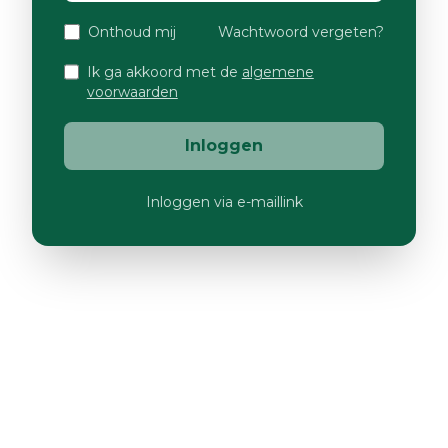
Onthoud mij
Wachtwoord vergeten?
Ik ga akkoord met de
algemene
voorwaarden
Inloggen
Inloggen via e-maillink