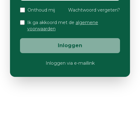
Onthoud mij
Wachtwoord vergeten?
Ik ga akkoord met de
algemene
voorwaarden
Inloggen
Inloggen via e-maillink