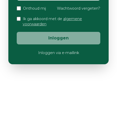
Onthoud mij
Wachtwoord vergeten?
Ik ga akkoord met de
algemene
voorwaarden
Inloggen
Inloggen via e-maillink