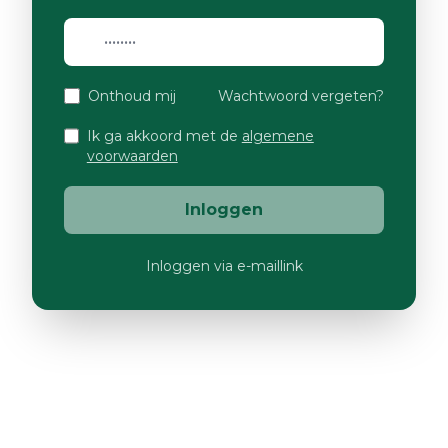
Onthoud mij
Wachtwoord vergeten?
Ik ga akkoord met de
algemene
voorwaarden
Inloggen
Inloggen via e-maillink