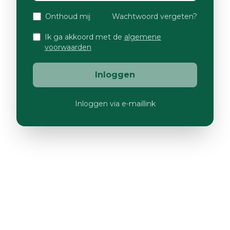
Onthoud mij
Wachtwoord vergeten?
Ik ga akkoord met de
algemene
voorwaarden
Inloggen
Inloggen via e-maillink