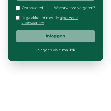
Onthoud mij
Wachtwoord vergeten?
Ik ga akkoord met de
algemene
voorwaarden
Inloggen
Inloggen via e-maillink