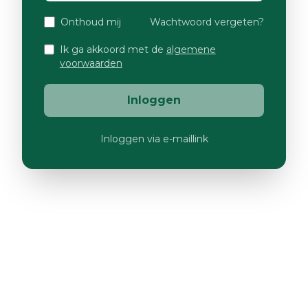
Onthoud mij
Wachtwoord vergeten?
Ik ga akkoord met de
algemene
voorwaarden
Inloggen
Inloggen via e-maillink