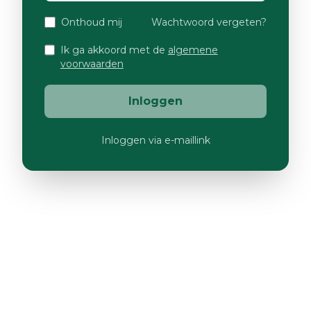
Onthoud mij
Wachtwoord vergeten?
Ik ga akkoord met de
algemene
voorwaarden
Inloggen
Inloggen via e-maillink