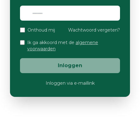
Onthoud mij
Wachtwoord vergeten?
Ik ga akkoord met de
algemene
voorwaarden
Inloggen
Inloggen via e-maillink