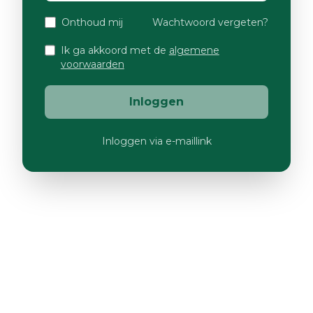
Onthoud mij
Wachtwoord vergeten?
Ik ga akkoord met de
algemene
voorwaarden
Inloggen
Inloggen via e-maillink