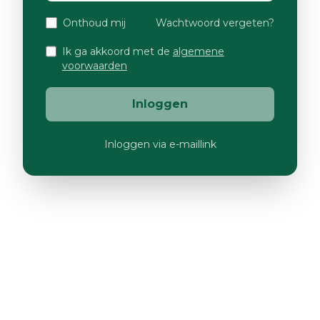
Onthoud mij
Wachtwoord vergeten?
Ik ga akkoord met de
algemene
voorwaarden
Inloggen
Inloggen via e-maillink