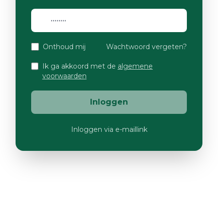
Onthoud mij
Wachtwoord vergeten?
Ik ga akkoord met de
algemene
voorwaarden
Inloggen
Inloggen via e-maillink