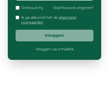
Onthoud mij
Wachtwoord vergeten?
Ik ga akkoord met de
algemene
voorwaarden
Inloggen
Inloggen via e-maillink