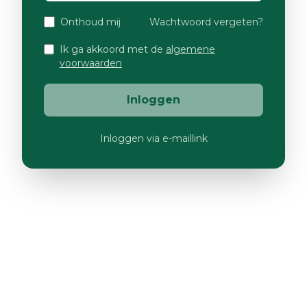
Onthoud mij
Wachtwoord vergeten?
Ik ga akkoord met de
algemene
voorwaarden
Inloggen
Inloggen via e-maillink