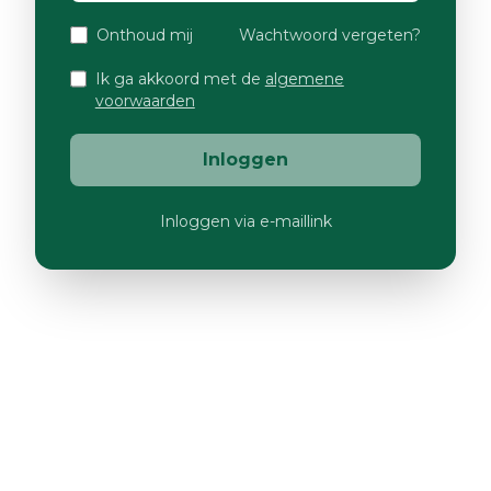
Onthoud mij
Wachtwoord vergeten?
Ik ga akkoord met de
algemene
voorwaarden
Inloggen
Inloggen via e-maillink