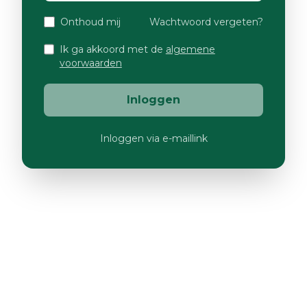
Onthoud mij
Wachtwoord vergeten?
Ik ga akkoord met de
algemene
voorwaarden
Inloggen
Inloggen via e-maillink