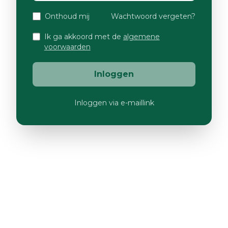
Onthoud mij
Wachtwoord vergeten?
Ik ga akkoord met de
algemene
voorwaarden
Inloggen
Inloggen via e-maillink