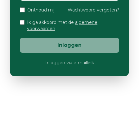
Onthoud mij
Wachtwoord vergeten?
Ik ga akkoord met de
algemene
voorwaarden
Inloggen
Inloggen via e-maillink