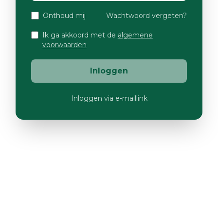
Onthoud mij
Wachtwoord vergeten?
Ik ga akkoord met de
algemene
voorwaarden
Inloggen
Inloggen via e-maillink