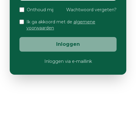
Onthoud mij
Wachtwoord vergeten?
Ik ga akkoord met de
algemene
voorwaarden
Inloggen
Inloggen via e-maillink