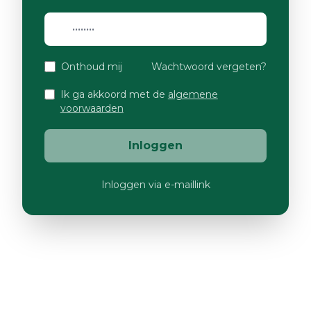
Onthoud mij
Wachtwoord vergeten?
Ik ga akkoord met de
algemene
voorwaarden
Inloggen
Inloggen via e-maillink