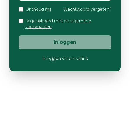
Onthoud mij
Wachtwoord vergeten?
Ik ga akkoord met de
algemene
voorwaarden
Inloggen
Inloggen via e-maillink