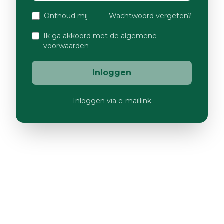
Onthoud mij
Wachtwoord vergeten?
Ik ga akkoord met de
algemene
voorwaarden
Inloggen
Inloggen via e-maillink