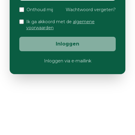
Onthoud mij
Wachtwoord vergeten?
Ik ga akkoord met de
algemene
voorwaarden
Inloggen
Inloggen via e-maillink