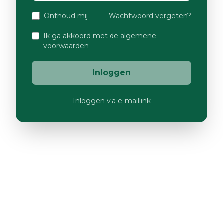
Onthoud mij
Wachtwoord vergeten?
Ik ga akkoord met de
algemene
voorwaarden
Inloggen
Inloggen via e-maillink