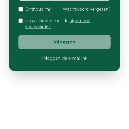
Onthoud mij
Wachtwoord vergeten?
Ik ga akkoord met de
algemene
voorwaarden
Inloggen
Inloggen via e-maillink