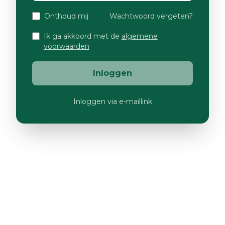
Onthoud mij
Wachtwoord vergeten?
Ik ga akkoord met de
algemene
voorwaarden
Inloggen
Inloggen via e-maillink