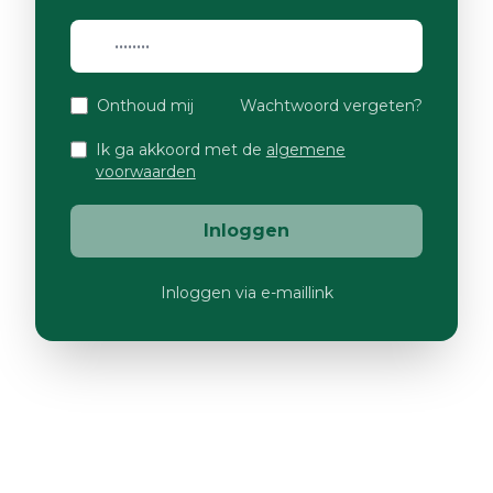
Onthoud mij
Wachtwoord vergeten?
Ik ga akkoord met de
algemene
voorwaarden
Inloggen
Inloggen via e-maillink