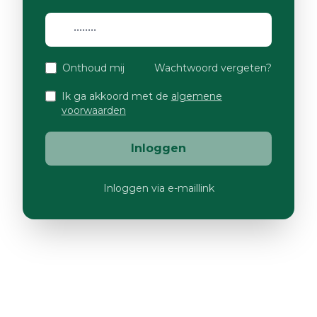
Onthoud mij
Wachtwoord vergeten?
Ik ga akkoord met de
algemene
voorwaarden
Inloggen
Inloggen via e-maillink