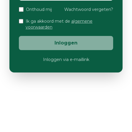
Onthoud mij
Wachtwoord vergeten?
Ik ga akkoord met de
algemene
voorwaarden
Inloggen
Inloggen via e-maillink