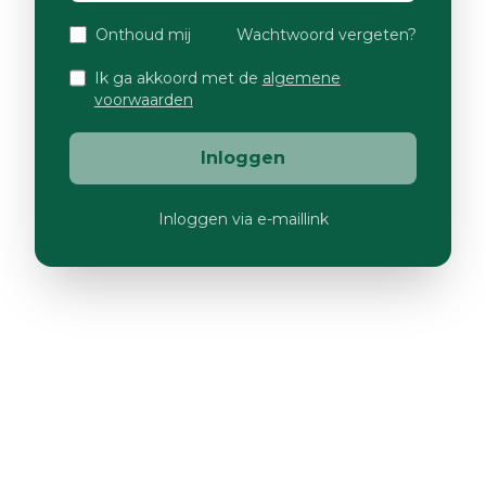
Onthoud mij
Wachtwoord vergeten?
Ik ga akkoord met de
algemene
voorwaarden
Inloggen
Inloggen via e-maillink