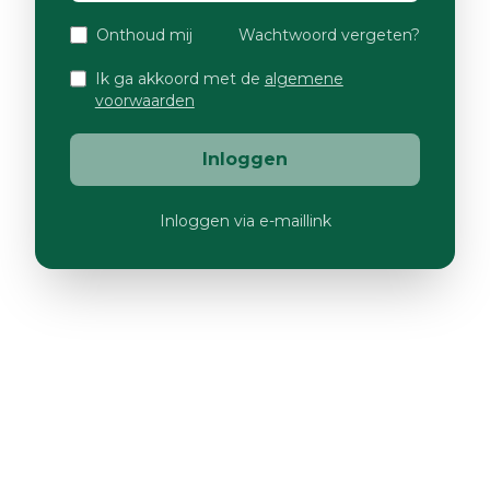
Onthoud mij
Wachtwoord vergeten?
Ik ga akkoord met de
algemene
voorwaarden
Inloggen
Inloggen via e-maillink