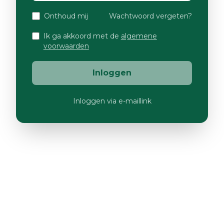
Onthoud mij
Wachtwoord vergeten?
Ik ga akkoord met de
algemene
voorwaarden
Inloggen
Inloggen via e-maillink