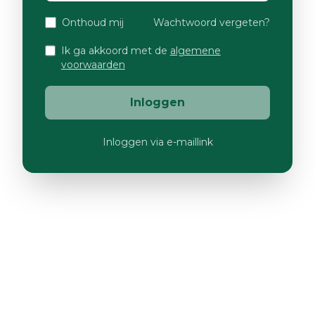
Onthoud mij
Wachtwoord vergeten?
Ik ga akkoord met de
algemene
voorwaarden
Inloggen
Inloggen via e-maillink