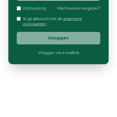
Onthoud mij
Wachtwoord vergeten?
Ik ga akkoord met de
algemene
voorwaarden
Inloggen
Inloggen via e-maillink