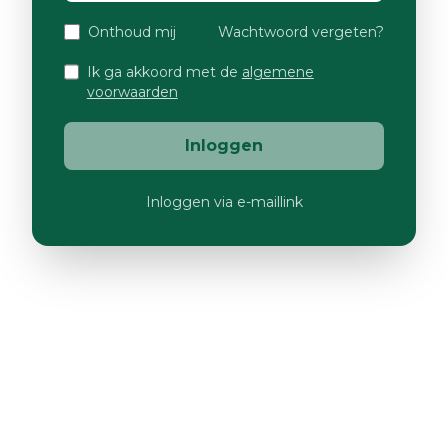
Onthoud mij
Wachtwoord vergeten?
Ik ga akkoord met de
algemene
voorwaarden
Inloggen
Inloggen via e-maillink