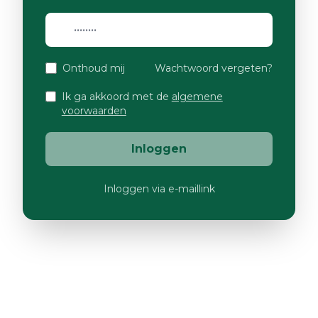
Onthoud mij
Wachtwoord vergeten?
Ik ga akkoord met de
algemene
voorwaarden
Inloggen
Inloggen via e-maillink