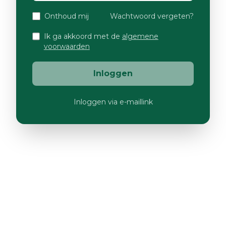
Onthoud mij
Wachtwoord vergeten?
Ik ga akkoord met de
algemene
voorwaarden
Inloggen
Inloggen via e-maillink