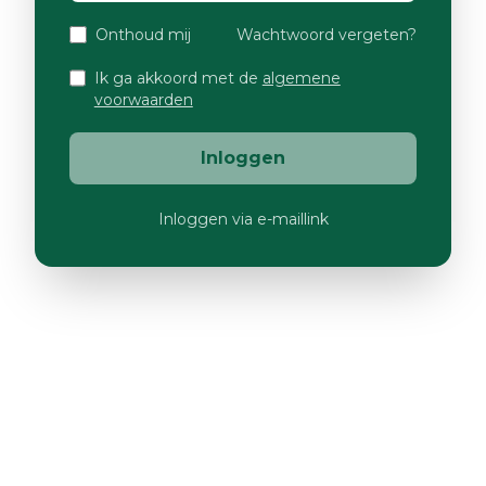
Onthoud mij
Wachtwoord vergeten?
Ik ga akkoord met de
algemene
voorwaarden
Inloggen
Inloggen via e-maillink