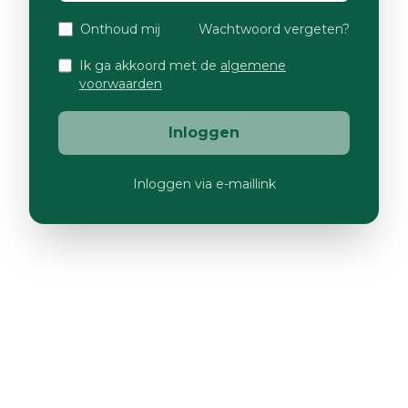
Onthoud mij
Wachtwoord vergeten?
Ik ga akkoord met de
algemene
voorwaarden
Inloggen
Inloggen via e-maillink